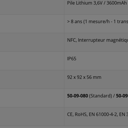
Pile Lithium 3,6V / 3600mAh
> 8 ans (1 mesure/h - 1 tran
NFC, Interrupteur magnétiq
IP65
92 x 92 x 56 mm
50-09-080
(Standard) /
50-09
CE, RoHS, EN 61000-4-2, EN 