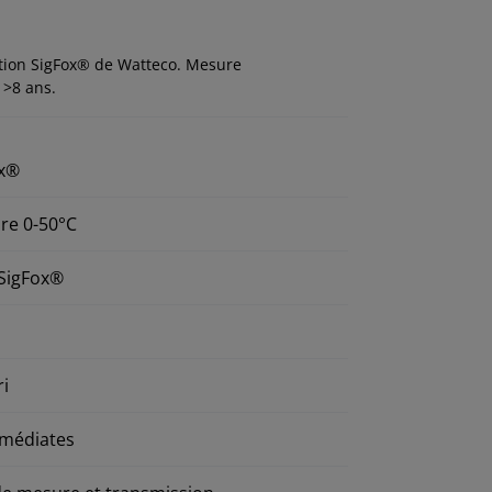
lation SigFox® de Watteco. Mesure
 >8 ans.
ox®
re 0-50°C
 SigFox®
ri
mmédiates