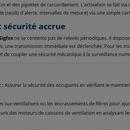
 cm et des pipettes de raccordement. L'activation se fait vi
e (seuils d'alerte, intervalles de mesure) via une simple car
t sécurité accrue
Sigfox
ne se contente pas de relevés périodiques. Il dispose 
hi, une transmission immédiate est déclenchée. Pour les inst
t de coupler une sécurité mécanique à la surveillance num
 :
Assurer la sécurité des occupants en vérifiant le maintie
les sur-ventilations ou les encrassements de filtres pour aj
usure des moteurs de caissons de ventilation en analysant l